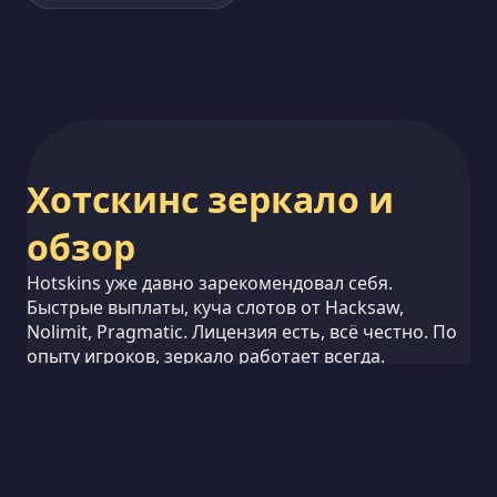
Хотскинс зеркало и
обзор
Hotskins уже давно зарекомендовал себя.
Быстрые выплаты, куча слотов от Hacksaw,
Nolimit, Pragmatic. Лицензия есть, всё честно. По
опыту игроков, зеркало работает всегда.
Регистрация проще некуда — заполни три поля и
ты внутри. Казино Хотскинс любит риск, но не
забывай про банкролл. Сегодня отыграл бонус?
Завтра выводишь.