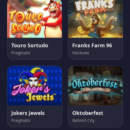
Touro Sortudo
Franks Farm 96
Pragmatic
Hacksaw
Jokers Jewels
Oktoberfest
Pragmatic
Nolimit City